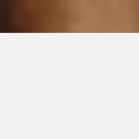
📍 Basés à Annecy & Itinérants
Votre projet de