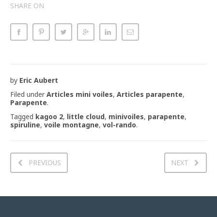
SHARE ON
by
Eric Aubert
Filed under
Articles mini voiles
,
Articles parapente
,
Parapente
.
Tagged
kagoo 2
,
little cloud
,
minivoiles
,
parapente
,
spiruline
,
voile montagne
,
vol-rando
.
PREVIOUS
NEXT